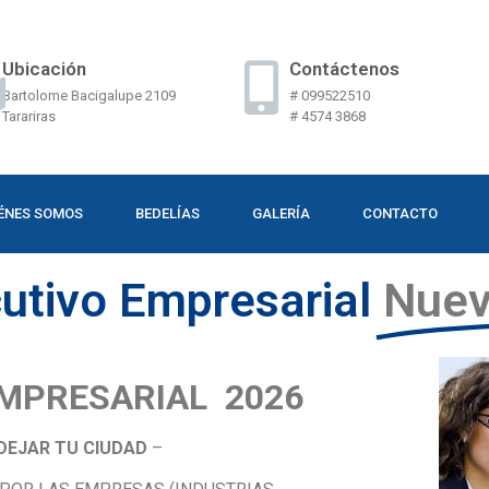
Ubicación
Contáctenos
Bartolome Bacigalupe 2109
# 099522510
Tarariras
# 4574 3868
ÉNES SOMOS
BEDELÍAS
GALERÍA
CONTACTO
cutivo Empresarial
Nuev
EMPRESARIAL 2026
DEJAR TU CIUDAD
–